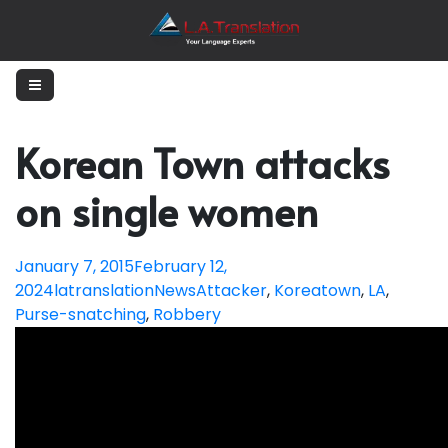
Korean Town attacks
on single women
January 7, 2015
February 12,
2024
latranslation
News
Attacker
,
Koreatown
,
LA
,
Purse-snatching
,
Robbery