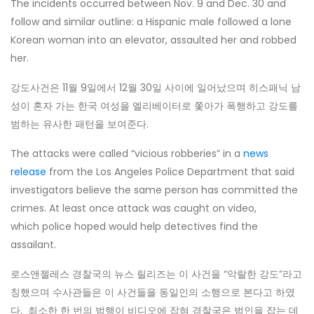
The incidents occurred between Nov. 9 and Dec. 30 and
follow and similar outline: a Hispanic male followed a lone
Korean woman into an elevator, assaulted her and robbed
her.
강도사건은 11월 9일에서 12월 30일 사이에 일어났으며 히스패닉 남
성이 혼자 가는 한국 여성을 엘리베이터로 쫓아가 폭행하고 강도를
범하는 유사한 패턴을 보여준다.
The attacks were called “vicious robberies” in a
news
release
from the Los Angeles Police Department that said
investigators believe the same person has committed the
crimes. At least once attack was caught on video,
which police hoped would help detectives find the
assailant.
로스앤젤레스 경찰국의 뉴스 릴리즈는 이 사건을 “악랄한 강도”라고
칭했으며 수사관들은 이 사건들을 동일인의 소행으로 본다고 하였
다. 최소한 한 번의 범행이 비디오에 잡혀 경찰국은 범인을 잡는 데