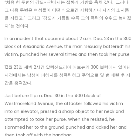
“처음 한 두번의 강도사건에서는 잽싸게 가방을 훔쳐 갔다. 그러나
그 다음 두번은 여성들이 어떤 식으로건 저항하거나 자기의 소지품
을 지켰고,” 그리고 “강도가 거듭될 수록 그의 폭력의 수위도 높아졌
다”는 것이다.
In an incident that occurred about 2 a.m. Dec. 23 in the 300
block of Alexandria Avenue, the man “sexually battered” his
victim, punched her several times and then took her purse.
12월 23일 새벽 2시경 알렉산드리아 애브뉴의 300 블럭에서 일어난
사건에서는 남성이 피해자를 성폭력하고 주먹으로 몇 번 때린 후 지
갑을 훔쳐갔다.
Just before 11 p.m. Dec. 30 in the 400 block of
Westmoreland Avenue, the attacker followed his victim
into an elevator, pressed a sharp object to her neck and
attempted to take her purse. When she resisted, he
slammed her to the ground, punched and kicked her and
then took off with the handbag.