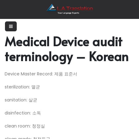
Medical Device audit
terminology – Korean
Device Master Record: 제품 표준서
sterilization: 멸균
sanitation: 살균
disinfection: 소독
clean room: 청정실
clean grade: 청정등급