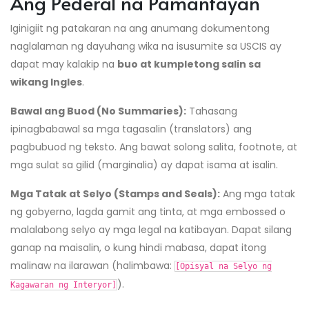
Ang Pederal na Pamantayan
Iginigiit ng patakaran na ang anumang dokumentong
naglalaman ng dayuhang wika na isusumite sa USCIS ay
dapat may kalakip na
buo at kumpletong salin sa
wikang Ingles
.
Bawal ang Buod (No Summaries):
Tahasang
ipinagbabawal sa mga tagasalin (translators) ang
pagbubuod ng teksto. Ang bawat solong salita, footnote, at
mga sulat sa gilid (marginalia) ay dapat isama at isalin.
Mga Tatak at Selyo (Stamps and Seals):
Ang mga tatak
ng gobyerno, lagda gamit ang tinta, at mga embossed o
malalabong selyo ay mga legal na katibayan. Dapat silang
ganap na maisalin, o kung hindi mabasa, dapat itong
malinaw na ilarawan (halimbawa:
[Opisyal na Selyo ng
).
Kagawaran ng Interyor]