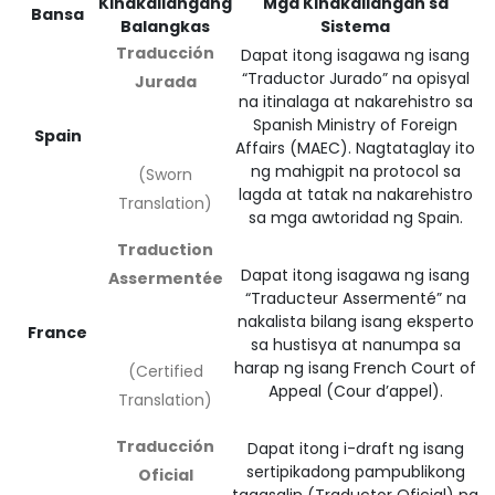
Kinakailangang
Mga Kinakailangan sa
Bansa
Balangkas
Sistema
Traducción
Dapat itong isagawa ng isang
“Traductor Jurado” na opisyal
Jurada
na itinalaga at nakarehistro sa
Spanish Ministry of Foreign
Spain
Affairs (MAEC). Nagtataglay ito
ng mahigpit na protocol sa
(Sworn
lagda at tatak na nakarehistro
Translation)
sa mga awtoridad ng Spain.
Traduction
Dapat itong isagawa ng isang
Assermentée
“Traducteur Assermenté” na
nakalista bilang isang eksperto
France
sa hustisya at nanumpa sa
harap ng isang French Court of
(Certified
Appeal (Cour d’appel).
Translation)
Traducción
Dapat itong i-draft ng isang
sertipikadong pampublikong
Oficial
tagasalin (Traductor Oficial) na