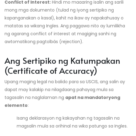
Conflict of Interest:
Hindi mo maaaring isalin ang sarili
mong mga dokumento (tulad ng iyong sertipiko ng
kapanganakan o kasal), kahit na ikaw ay napakahusay o
matatas sa wikang Ingles. Ang paggawa nito ay lumilikha
ng agarang conflict of interest at magiging sanhi ng
awtomatikong pagtolbás (rejection).
Ang Sertipiko ng Katumpakan
(Certificate of Accuracy)
Upang maging legal na balido para sa USCIS, ang salin ay
dapat may kalakip na nilagdaang pahayag mula sa
tagasalin na naglalaman ng
apat na mandatoryong
elemento
:
Isang deklarasyon ng kakayahan ng tagasalin na
magsalin mula sa orihinal na wika patungo sa Ingles.