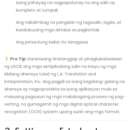
Isang pahayag na nagpapatunay na ang salin ay
kumpleto at tumpak.
Ang nakalimbag na pangalan ng tagasalin, lagda, at
kasalukuyang mga detalye sa pagkontak.
Ang petsa kung kailan ito isinagawa.
Pro Tip:
Karaniwang tinatanggap at pinagkakatiwalaan
ng USCIS ang mga sertipikadong salin na inisyu ng mga
kilalang ahensya tulad ng L.A. Translation and
Interpretation, Inc. Ang pagpili sa isang kagalang-galang na
ahensya ay nagpoprotekta sa iyong aplikasyon mula sa
masusing pagsusuri ng mga makabagong proseso ng pag-
vetting, na gumagamit ng mga digital optical character
recognition (OCR) system upang suriin ang mga format.