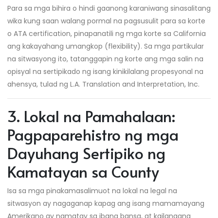
Para sa mga bihira o hindi gaanong karaniwang sinasalitang
wika kung saan walang pormal na pagsusulit para sa korte
o ATA certification, pinapanatili ng mga korte sa California
ang kakayahang umangkop (flexibility). Sa mga partikular
na sitwasyong ito, tatanggapin ng korte ang mga salin na
opisyal na sertipikado ng isang kinikilalang propesyonal na
ahensya, tulad ng L.A. Translation and Interpretation, Inc.
3. Lokal na Pamahalaan:
Pagpaparehistro ng mga
Dayuhang Sertipiko ng
Kamatayan sa County
Isa sa mga pinakamasalimuot na lokal na legal na
sitwasyon ay nagaganap kapag ang isang mamamayang
Amerikano ay namatay sa ibang bansa, at kailangang