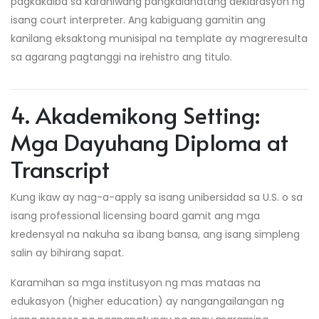
pagkakaiba sa karaniwang pangkalahatang deklarasyon ng
isang court interpreter. Ang kabiguang gamitin ang
kanilang eksaktong munisipal na template ay magreresulta
sa agarang pagtanggi na irehistro ang titulo.
4. Akademikong Setting:
Mga Dayuhang Diploma at
Transcript
Kung ikaw ay nag-a-apply sa isang unibersidad sa U.S. o sa
isang professional licensing board gamit ang mga
kredensyal na nakuha sa ibang bansa, ang isang simpleng
salin ay bihirang sapat.
Karamihan sa mga institusyon ng mas mataas na
edukasyon (higher education) ay nangangailangan ng