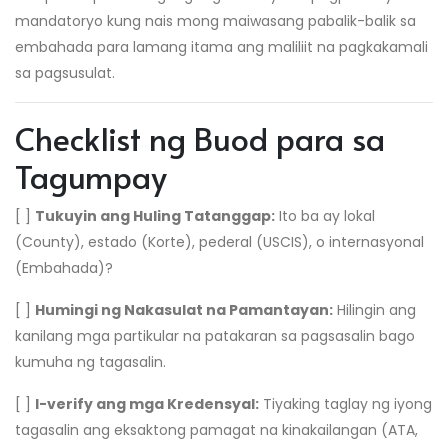
mandatoryo kung nais mong maiwasang pabalik-balik sa
embahada para lamang itama ang maliliit na pagkakamali
sa pagsusulat.
Checklist ng Buod para sa
Tagumpay
[ ]
Tukuyin ang Huling Tatanggap:
Ito ba ay lokal
(County), estado (Korte), pederal (USCIS), o internasyonal
(Embahada)?
[ ]
Humingi ng Nakasulat na Pamantayan:
Hilingin ang
kanilang mga partikular na patakaran sa pagsasalin bago
kumuha ng tagasalin.
[ ]
I-verify ang mga Kredensyal:
Tiyaking taglay ng iyong
tagasalin ang eksaktong pamagat na kinakailangan (ATA,