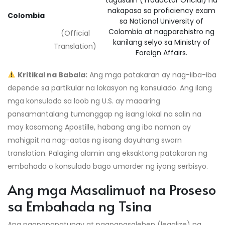
nakapasa sa proficiency exam
Colombia
sa National University of
Colombia at nagparehistro ng
(Official
kanilang selyo sa Ministry of
Translation)
Foreign Affairs.
Kritikal na Babala:
Ang mga patakaran ay nag-iiba-iba
depende sa partikular na lokasyon ng konsulado. Ang ilang
mga konsulado sa loob ng U.S. ay maaaring
pansamantalang tumanggap ng isang lokal na salin na
may kasamang Apostille, habang ang iba naman ay
mahigpit na nag-aatas ng isang dayuhang sworn
translation. Palaging alamin ang eksaktong patakaran ng
embahada o konsulado bago umorder ng iyong serbisyo.
Ang mga Masalimuot na Proseso
sa Embahada ng Tsina
Ang pagpapapatunay at pagpapasalehen (legalize) ng