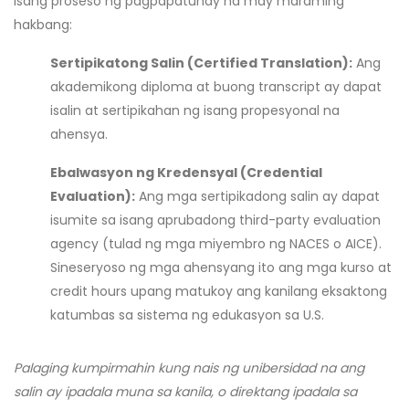
isang proseso ng pagpapatunay na may maraming
hakbang:
Sertipikatong Salin (Certified Translation):
Ang
akademikong diploma at buong transcript ay dapat
isalin at sertipikahan ng isang propesyonal na
ahensya.
Ebalwasyon ng Kredensyal (Credential
Evaluation):
Ang mga sertipikadong salin ay dapat
isumite sa isang aprubadong third-party evaluation
agency (tulad ng mga miyembro ng NACES o AICE).
Sineseryoso ng mga ahensyang ito ang mga kurso at
credit hours upang matukoy ang kanilang eksaktong
katumbas sa sistema ng edukasyon sa U.S.
Palaging kumpirmahin kung nais ng unibersidad na ang
salin ay ipadala muna sa kanila, o direktang ipadala sa