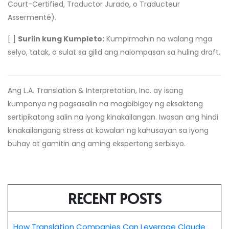
Court-Certified, Traductor Jurado, o Traducteur
Assermenté).
[ ]
Suriin kung Kumpleto:
Kumpirmahin na walang mga
selyo, tatak, o sulat sa gilid ang nalompasan sa huling draft.
Ang L.A. Translation & Interpretation, Inc. ay isang
kumpanya ng pagsasalin na magbibigay ng eksaktong
sertipikatong salin na iyong kinakailangan. Iwasan ang hindi
kinakailangang stress at kawalan ng kahusayan sa iyong
buhay at gamitin ang aming ekspertong serbisyo.
RECENT POSTS
How Translation Companies Can Leverage Claude