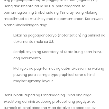
isang dokumento mula sa U.S. para magamit sa
pamamagitan ng Embahada ng Tsina ay isang kilalang
masalimuot at multi-layered na pamamaraan. Karaniwan
nitong kinakailangan ang:
Lokal na pagpapanotaryo (notarization) ng orihinal na
dokumento mula sa U.S.
Sertipikasyon ng Secretary of State kung saan inisyu
ang dokumento.
Mahigpit na pag-format ng autentikasyon na walang
puwang para sa mga typographical error o hindi
magkatugmang layout.
Dahil ipinatutupad ng Embahada ng Tsina ang mga
eksaktong administratibong protocol, ang pagtiyak sa
tumpak at pinakabagong mga detalye sa pagpasa ay