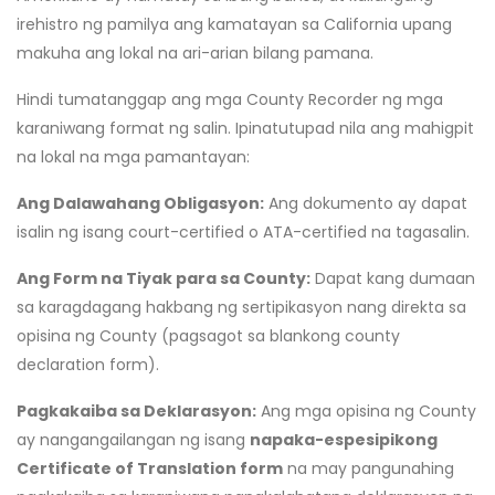
irehistro ng pamilya ang kamatayan sa California upang
makuha ang lokal na ari-arian bilang pamana.
Hindi tumatanggap ang mga County Recorder ng mga
karaniwang format ng salin. Ipinatutupad nila ang mahigpit
na lokal na mga pamantayan:
Ang Dalawahang Obligasyon:
Ang dokumento ay dapat
isalin ng isang court-certified o ATA-certified na tagasalin.
Ang Form na Tiyak para sa County:
Dapat kang dumaan
sa karagdagang hakbang ng sertipikasyon nang direkta sa
opisina ng County (pagsagot sa blankong county
declaration form).
Pagkakaiba sa Deklarasyon:
Ang mga opisina ng County
ay nangangailangan ng isang
napaka-espesipikong
Certificate of Translation form
na may pangunahing