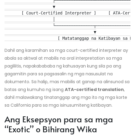
                    ┌────────────────┴────────────────┐
                    ▼                                 ▼
       [ Court-Certified Interpreter ]     [ ATA-Certi
                    │                                 │
                    └────────────────┬────────────────┘
                                     ▼

Dahil ang karamihan sa mga court-certified interpreter ay
abala sa aktwal at mabilis na oral interpretation sa mga
paglilitis, napakabababa ng kahusayan kung sila pa ang
gagamitin para sa pagsasalin ng mga nasusulat na
dokumento. Sa halip, mas mabilis at ganap na alinsunod sa
batas ang kumuha ng isang
ATA-certified translation
,
dahil malawakang tinatanggap ang mga ito ng mga korte
sa California para sa mga isinusumiteng katibayan.
Ang Eksepsyon para sa mga
“Exotic” o Bihirang Wika